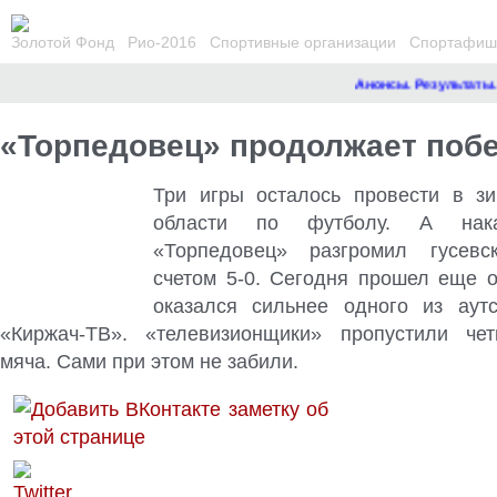
Золотой Фонд
Рио-2016
Спортивные организации
Спортафиша
Анонсы. Результаты.
Ре
«Торпедовец» продолжает поб
Три игры осталось провести в з
области по футболу. А нака
«Торпедовец» разгромил гусев
счетом 5-0. Сегодня прошел еще 
оказался сильнее одного из аут
«Киржач-ТВ». «телевизионщики» пропустили чет
мяча. Сами при этом не забили.