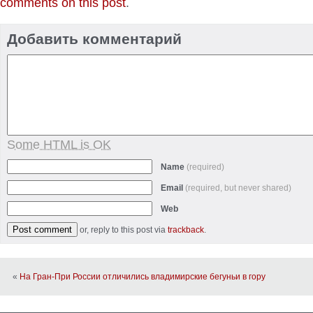
comments on this post
.
Добавить комментарий
Some HTML is OK
Name
(required)
Email
(required, but never shared)
Web
or, reply to this post via
trackback
.
«
На Гран-При России отличились владимирские бегуньи в гору