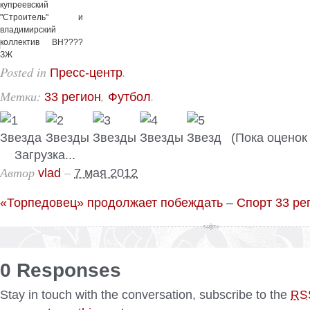
купреевский
"Строитель" и
владимирский
коллектив ВН????
ЗЖ
Posted in
.
Пресс-центр
Метки:
,
.
33 регион
Футбол
(Пока оценок 
Загрузка...
Автор
–
vlad
7 мая 2012
«Торпедовец» продолжает побеждать
–
Спорт 33 ре
0 Responses
Stay in touch with the conversation, subscribe to the
RS