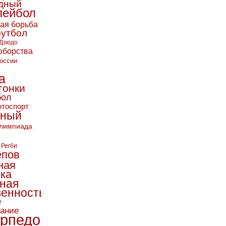
дный
лейбол
кая борьба
футбол
Дзюдо
оборства
оссии
а
гонки
бол
тоспорт
ьный
лимпиада
Регби
епов
ная
ика
ная
енность
е
вание
рпедо