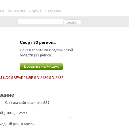
ея
Контакты
Форум
Награды
Спорт 33 региона
Сайт о спорте во Владимирской
области (33 регион).
%A1%D0%BF%D0%BE%D1%80%D1%82
вание
Как вам сайт champion33?
ий
(100%, 1 Votes)
сходный
(0%, 0 Votes)