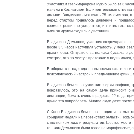
Участникам сверхмарафона нужно было за 6 часов 
манежа в Крылатском! Если контрольная отметка 
дальше. Владислав смог взять 75 километров, а
перед стартом поднялось давление и пришлос
времени решил не ускоряться, и тактика эта ок
один за другим сходили с дистанции.
Владислав Демьянов, участник сверхмарафона
после 3,5 часов наступила усталость, у меня све
практически. Отпустило за полчаса буквально до 
смотрел, что по месту в протоколе я поднимался,
В общем, вся надежда на выносливость тела и 
психологический настрой и предвкушение финиш
Владислав Демьянов, участник сверхмарафона, 
понравилось, это на самом деле приносит оч
дистанции, бежать очень в радость. ?? когда при
нужно это попробовать. Многие люди даже после с
Сейчас Владислав Демьянов — один из самых мо
собирают медали на первенствах области. Пока он
с волнением ждали результатов. Шестое место 
коньком Демьянова были вовсе не марафонские, а