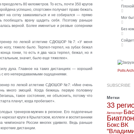
преодолеть 80 километров. То есть, почти 350 кругов
Плохо
пройдена успешно, спортсмен получает право бежать
 вот на сотку замахиваться и не собирался — прямо
Мог бы
ь пообещать врачу щадить себя. Поэтому раньше
азалась верной. Более именитые и резвые соперники
Без ко
Сойде
, тренер по легкой атлетике СДЮШОР №7: «У меня
ло ногу, тяжело было. Терпел-терпел, на зубах бежал
конца гонки, то есть я два часа терпел, бежал, но я
 остальным, значит, было еще тяжелее».
силу духа. Главное на таких дистанциях — хороший
Polls Arch
а с его непередаваемыми ощущениями.
тренер по легкой атлетике СДЮШОР №7: «Мне очень
SUBSCRIBE
ень много эмоций. Когда бежишь первую половину
бегаешь, такое состояние, не объяснить, потому что
Метки
тарта плачут, когда пробегают».
33 реги
Бас
лодых тренеров-мужчин в регионе. Его подопечные
Автоспорт
Биатлон
 нарезал круги в Крылатском, коллеги и воспитанники
на чемпионате России многих удивило. Ведь раньше
ВК
Бокс
 короткие дистанции.
"Владим