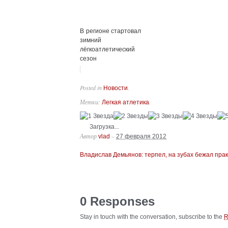
В регионе стартовал
зимний
лёгкоатлетический
сезон
Posted in
.
Новости
Метки:
.
Легкая атлетика
Загрузка...
Автор
–
vlad
27 февраля 2012
Владислав Демьянов: терпел, на зубах бежал пра
0 Responses
Stay in touch with the conversation, subscribe to the