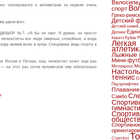
Велосипе
рно тренировался и километраж за неделю очень
Во
спорт
Греко-римс
Детский 
му удачи все».
Детский хоккей
Един
Допинг
 СДЮШОР №7: «Я бы не смог. Я думаю, он просто
Кубок Р
Каратэ
легкоатлеты все люди смирные, спокойные, а когда
Легкая
сегда можем волю в кулак. Специфика вида спорта в
атлетик
Лыжные 
Мини-фут
ке России в Питере, наш легкоатлет хочет еще раз
Мо
Мотокросс
 — на этот раз сотня километров ему обязательно
Настол
теннис
О
Пауэрлифтинг
Плавание
Сл
Самбо
Спортив
гимнаст
Спортив
обществ
Спортивно
ориентиро
То
Стритбол