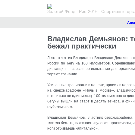
Золотой Фонд
Рио-2016
Спортивные орг
Анонсы. 
Владислав Демьянов: те
бежал практически
Легкоатлет из Владимира Владислав Демьянов 
России по бегу на 100 километров. Соревнован
дистанция — серьезное испытание для организма
теряют сознание
.
Усиленные тренировки в манеже, кроссы в мороз и
на сверхмарафоне «Ночь в Москве», владимирс
готовиться не один месяц. 100-километровая дист
бегуны вышли на старт в десять вечера, а фин
глубоким сном.
Владислав Демьянов, участник сверхмарафона
тяжело бежать, влажность нулевая практически, и
ноги отбиваешь капитально».