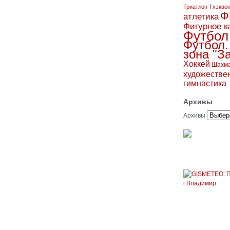
Триатлон
Тхэкво
Ф
атлетика
Фигурное к
Футбол
Футбол.
зона "З
Хоккей
Шахм
художестве
гимнастика
Архивы
Архивы