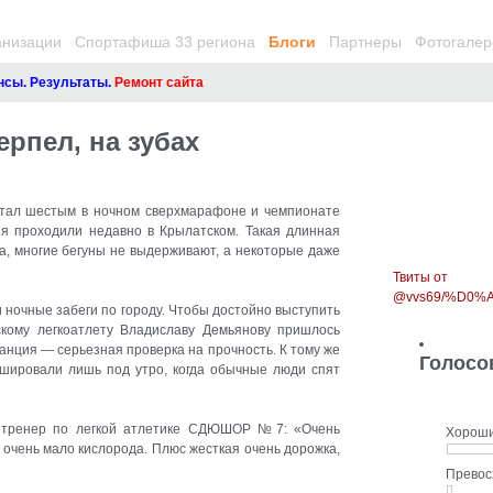
анизации
Спортафиша 33 региона
Блоги
Партнеры
Фотогалер
Результаты.
Ремонт сайта
рпел, на зубах
стал шестым в ночном сверхмарафоне и чемпионате
ия проходили недавно в Крылатском. Такая длинная
, многие бегуны не выдерживают, а некоторые даже
Твиты от
@vvs69/%D0
 ночные забеги по городу. Чтобы достойно выступить
кому легкоатлету Владиславу Демьянову пришлось
анция — серьезная проверка на прочность. К тому же
Голосо
ишировали лишь под утро, когда обычные люди спят
, тренер по легкой атлетике СДЮШОР №7: «Очень
Хорош
 очень мало кислорода. Плюс жесткая очень дорожка,
Прево