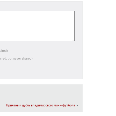
uired)
uired, but never shared)
k
.
е
Приятный дубль владимирского мини-футбола
»