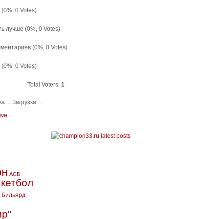
й
(0%, 0 Votes)
ть лучше
(0%, 0 Votes)
мментариев
(0%, 0 Votes)
т
(0%, 0 Votes)
Total Voters:
1
Загрузка ...
ive
он
АСБ
кетбол
Бильярд
ир"