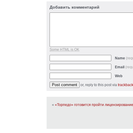
Добавить комментарий
Some HTML is OK
Name
(req
Email
(req
Web
or, reply to this post via
trackbac
«
«Торпедо» готовится пройти лицензировани