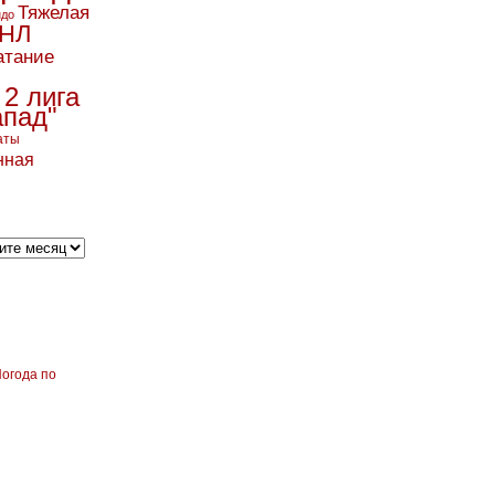
Тяжелая
ндо
НЛ
атание
 2 лига
апад"
аты
нная