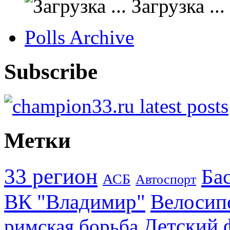
Загрузка ...
Polls Archive
Subscribe
Метки
33 регион
Ба
АСБ
Автоспорт
ВК "Владимир"
Велосип
Детский 
римская борьба