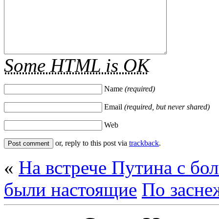
Some HTML is OK
Name
(required)
Email
(required, but never shared)
Web
or, reply to this post via
trackback
.
«
На встрече Путина с бо
были настоящие
По засне