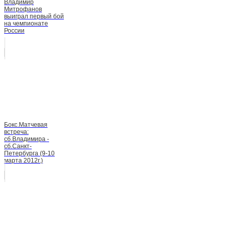
Владимир
Митрофанов
выиграл первый бой
на чемпионате
России
Бокс.Матчевая
встреча:
сб.Владимира -
сб.Cанкт-
Петербурга (9-10
марта 2012г.)