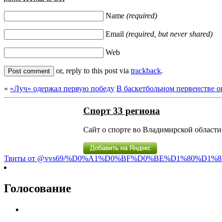
Name
(required)
Email
(required, but never shared)
Web
or, reply to this post via
trackback
.
«
«Луч» одержал первую победу
В баскетбольном первенстве о
Спорт 33 региона
Сайт о спорте во Владимирской области 
Твиты от @vvs69/%D0%A1%D0%BF%D0%BE%D1%80%D1%8
Голосование