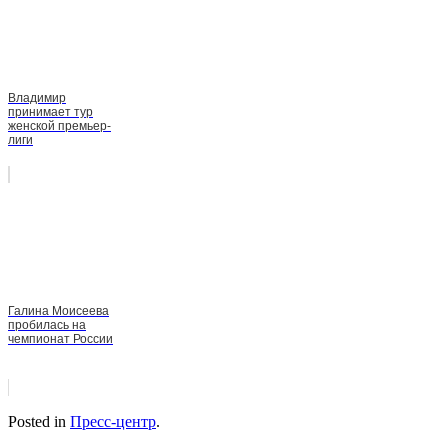
Владимир
принимает тур
женской премьер-
лиги
Галина Моисеева
пробилась на
чемпионат России
Posted in
Пресс-центр
.