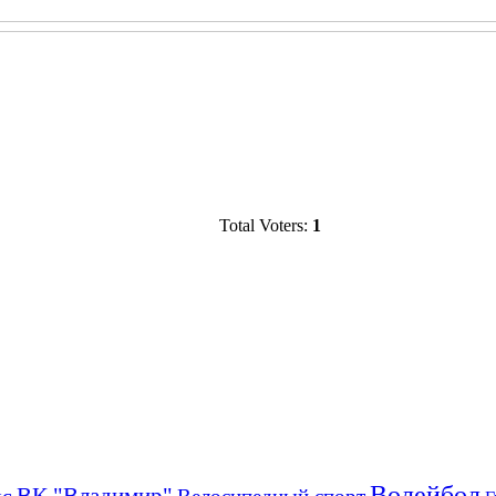
Total Voters:
1
Волейбол
ВК "Владимир"
кс