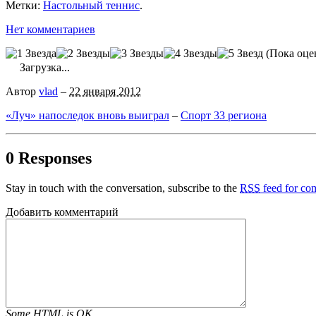
Метки:
Настольный теннис
.
Нет комментариев
(Пока оце
Загрузка...
Автор
vlad
–
22 января 2012
«Луч» напоследок вновь выиграл
–
Спорт 33 региона
0 Responses
Stay in touch with the conversation, subscribe to the
RSS
feed for com
Добавить комментарий
Some HTML is OK