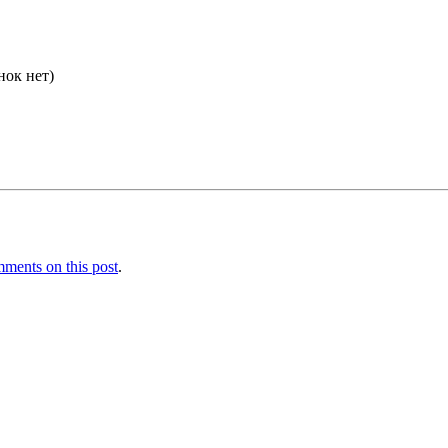
нок нет)
ments on this post
.