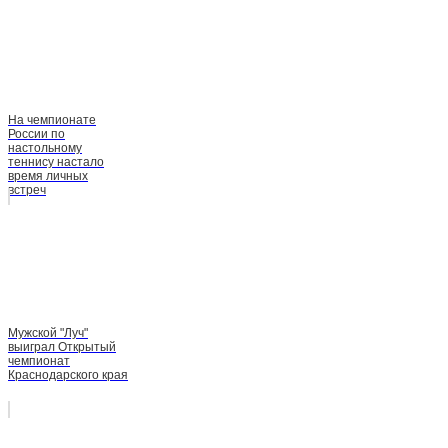
На чемпионате
России по
настольному
теннису настало
время личных
встреч
Мужской "Луч"
выиграл Открытый
чемпионат
Краснодарского края