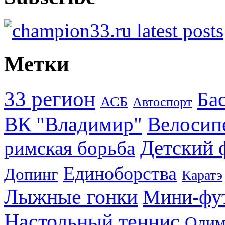
Метки
33 регион
Ба
АСБ
Автоспорт
ВК "Владимир"
Велосип
Детский 
римская борьба
Единоборства
Допинг
Каратэ
Лыжные гонки
Мини-фу
Настольный теннис
Олим