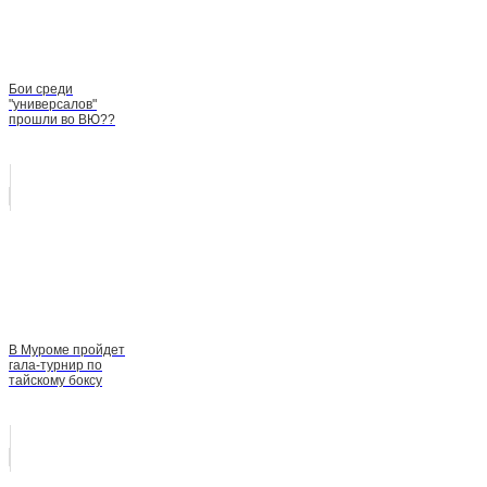
Бои среди
"универсалов"
прошли во ВЮ??
В Муроме пройдет
гала-турнир по
тайскому боксу