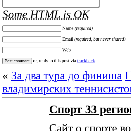
Some HTML is OK
Name
(required)
Email
(required, but never shared)
Web
or, reply to this post via
trackback
.
«
За два тура до финиша
П
владимирских теннисисто
Спорт 33 регио
Сайт о спорте в