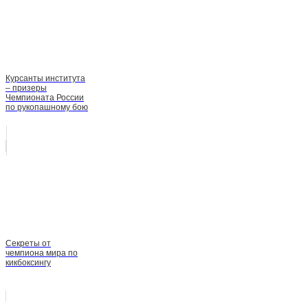
Курсанты института
– призеры
Чемпионата России
по рукопашному бою
Секреты от
чемпиона мира по
кикбоксингу