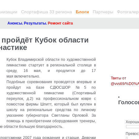
анизации
Спортафиша 33 региона
Блоги
Партнеры
Фотогалер
Анонсы. Результаты.
Ремонт сайта
пройдёт Кубок области
настике
Кубок Владимирской области по художественной
гимнастике стартует в региональной столице в
среду, 16 мая, и продлится до 17
мая включительно.
Твиты от
Подобные соревнования проводятся впервые и
@vvs69/%D0
пройдут на базе СДЮСШОР №5 по
художественной гимнастике
(Спортивный
переулок, д.2) на профессиональном ковре с
Голосо
помостом фирмы Шпитт, который был куплен в
школу на региональные средства по личному
указанию губернатора Светланы Орловой. За
помощь в приобретении оборудования тренеры,
Хорош
ве области большую благодарность.
Прево
спортсменки 2007 года рождения и старше. Девочки