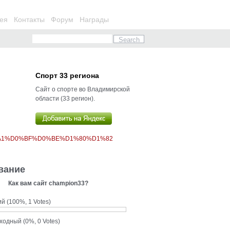
ея
Контакты
Форум
Награды
Спорт 33 региона
Сайт о спорте во Владимирской
области (33 регион).
%A1%D0%BF%D0%BE%D1%80%D1%82
вание
Как вам сайт champion33?
ий
(100%, 1 Votes)
сходный
(0%, 0 Votes)