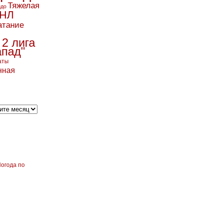
Тяжелая
ндо
НЛ
атание
 2 лига
апад"
аты
нная