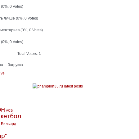
й
(0%, 0 Votes)
ть лучше
(0%, 0 Votes)
мментариев
(0%, 0 Votes)
т
(0%, 0 Votes)
Total Voters:
1
Загрузка ...
ive
он
АСБ
кетбол
Бильярд
ир"