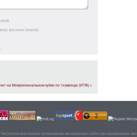
uired)
uired, but never shared)
k
.
ет на Межрегиональном кубке по тхэквондо (ИТФ)
»
. Частичное или полное копирование материалов с сайта без разрешения ав