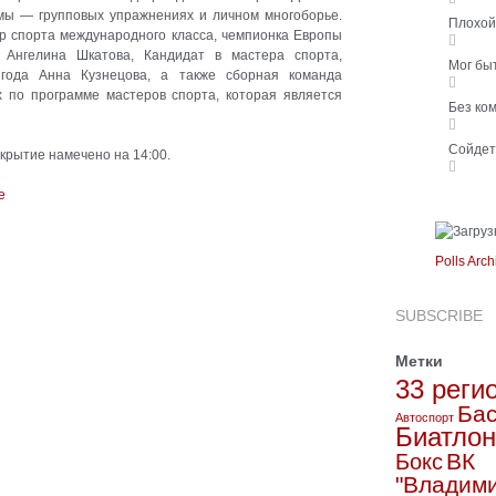
ммы — групповых упражнениях и личном многоборье.
Плохо
р спорта международного класса, чемпионка Европы
 Ангелина Шкатова, Кандидат в мастера спорта,
Мог бы
года Анна Кузнецова, а также сборная команда
 по программе мастеров спорта, которая является
Без ко
Сойде
крытие намечено на 14:00.
Polls Arch
SUBSCRIBE
Метки
33 реги
Бас
Автоспорт
Биатлон
ВК
Бокс
"Владим