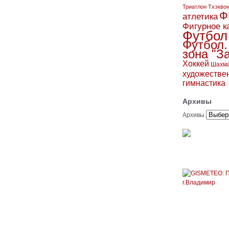
Триатлон
Тхэкво
Ф
атлетика
Фигурное к
Футбол
Футбол.
зона "З
Хоккей
Шахм
художестве
гимнастика
Архивы
Архивы