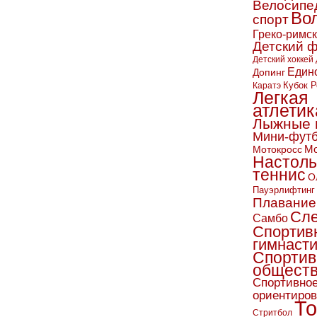
Велосипе
Во
спорт
Греко-римс
Детский 
Детский хоккей
Един
Допинг
Кубок Р
Каратэ
Легкая
атлетик
Лыжные 
Мини-фут
Мо
Мотокросс
Настол
теннис
О
Пауэрлифтинг
Плавание
Сл
Самбо
Спортив
гимнаст
Спортив
обществ
Спортивно
ориентиро
То
Стритбол