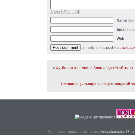
Some HTML is OK
Name
(req
Email
(req
Web
or, reply to this post via
trackbac
«
Футболом вспомнили Александра Чечёткина
Владимирцы выиграли общекомандный зач
Все права принадлежат сайту
www.champion33.ru