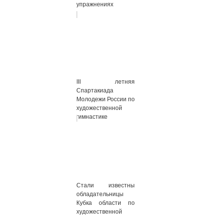
упражнениях
III летняя
Спартакиада
Молодежи России по
художественной
гимнастике
Стали известны
обладательницы
Кубка области по
художественной