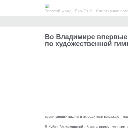
Золотой Фонд
Рио-2016
Спортивные орг
Во Владимире впервые 
по художественной гим
воспитанники школы и их родители выражают гла
В Кубке Владимирской области примут участие 