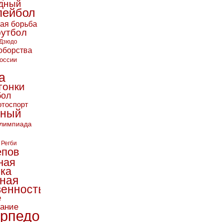
дный
лейбол
кая борьба
футбол
Дзюдо
оборства
оссии
а
гонки
бол
тоспорт
ьный
лимпиада
Регби
епов
ная
ика
ная
енность
е
вание
рпедо