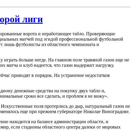
орой лиги
цированные ворота и неработающее табло. Проверяющие
иальных матчей под эгидой профессиональной футбольной
гут лишь футболисты из областного чемпионата и
играть больше негде. На главном поле травяной газон еще не
х матча и клуб надеется, что газон выдержит нагрузку.
час приводят в порядок. На устранение недостатков
диону денежные средства на покупку двух табло и,
инимальные сроки все сделать, и проблем я не вижу».
. Искусственные поля протерлись до дыр, натуральный газон не
то менялось еще при прежнем губернаторе Николае Виноградове.
ние находится на балансе администрации области, и
имир, если стадионы областного центра далеки от мировых