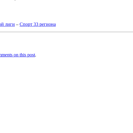
ой лиги
–
Спорт 33 региона
ments on this post
.