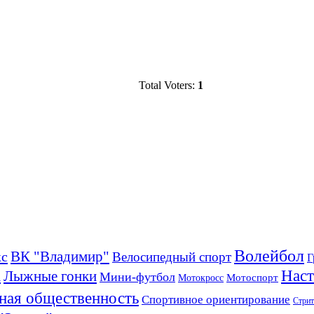
Total Voters:
1
Волейбол
ВК "Владимир"
кс
Велосипедный спорт
Г
а
Наст
Лыжные гонки
Мини-футбол
Мотоспорт
Мотокросс
ная общественность
Спортивное ориентирование
Стрит