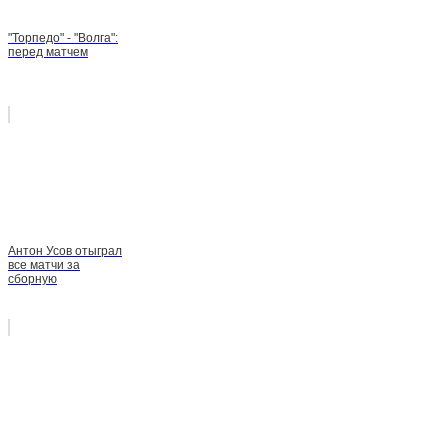
"Торпедо" - "Волга":
перед матчем
Антон Усов отыграл
все матчи за
сборную