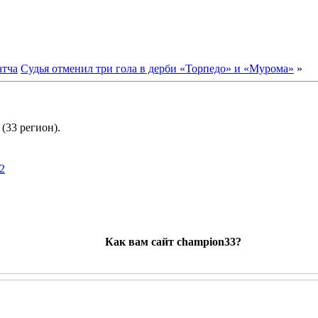
атча
Судья отменил три гола в дерби «Торпедо» и «Мурома»
»
(33 регион).
2
Как вам сайт champion33?