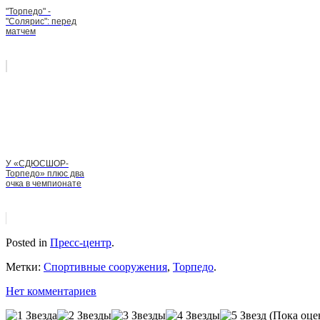
"Торпедо" -
"Солярис": перед
матчем
У «СДЮСШОР-
Торпедо» плюс два
очка в чемпионате
Posted in
Пресс-центр
.
Метки:
Спортивные сооружения
,
Торпедо
.
Нет комментариев
(Пока оце