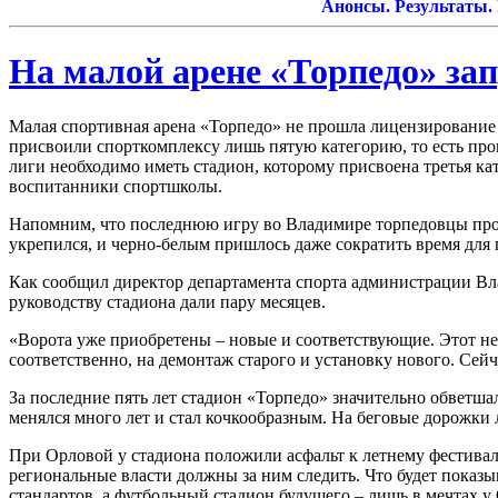
Анонсы. Результаты.
Ремо
На малой арене «Торпедо» за
Малая спортивная арена «Торпедо» не прошла лицензировани
присвоили спорткомплексу лишь пятую категорию, то есть про
лиги необходимо иметь стадион, которому присвоена третья ка
воспитанники спортшколы.
Напомним, что последнюю игру во Владимире торпедовцы прово
укрепился, и черно-белым пришлось даже сократить время для 
Как сообщил директор департамента спорта администрации Вла
руководству стадиона дали пару месяцев.
«Ворота уже приобретены – новые и соответствующие. Этот нед
соответственно, на демонтаж старого и установку нового. Сейч
За последние пять лет стадион «Торпедо» значительно обветша
менялся много лет и стал кочкообразным. На беговые дорожки 
При Орловой у стадиона положили асфальт к летнему фестива
региональные власти должны за ним следить. Что будет показы
стандартов, а футбольный стадион будущего – лишь в мечтах у