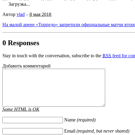
Загрузка...
Автор
vlad
–
8 мая 2018
На малой арене «Торпедо» запретили официальные матчи втор
0 Responses
Stay in touch with the conversation, subscribe to the
RSS
feed for com
Добавить комментарий
Some HTML is OK
Name
(required)
Email
(required, but never shared)