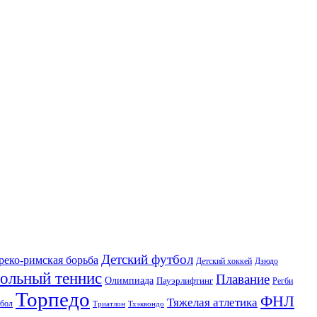
Детский футбол
реко-римская борьба
Детский хоккей
Дзюдо
ольный теннис
Плавание
Олимпиада
Пауэрлифтинг
Регби
Торпедо
ФНЛ
Тяжелая атлетика
бол
Триатлон
Тхэквондо