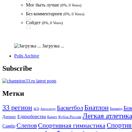
Мог быть лучше
(0%, 0 Votes)
Без комментариев
(0%, 0 Votes)
Сойдет
(0%, 0 Votes)
Загрузка ...
Polls Archive
Subscribe
Метки
33 регион
Биатлон
Баскетбол
Бо
АСБ
Бильярд
Автоспорт
Легкая атлетик
Единоборства
Допинг
Кубок России
Каратэ
Спортив
Слепов
Спортивная гимнастика
Самбо