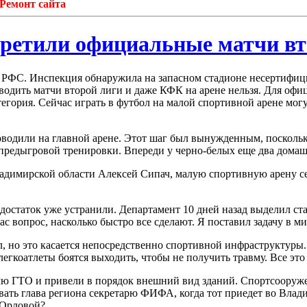
нт сайта
претили официальные матчи вт
е РФС. Инспекция обнаружила на запасном стадионе несертифи
водить матчи второй лиги и даже КФК на арене нельзя.
Для офиц
тегория. Сейчас играть в футбол на малой спортивной арене мо
дили на главной арене. Этот шаг был вынужденным, поскольку 
предыгровой тренировки. Впереди у черно-белых еще два домаши
димирской области Алексей Сипач, малую спортивную арену сей
остаток уже устранили. Департамент 10 дней назад выделил ста
ас вопрос, насколько быстро все сделают. Я поставил задачу в м
л, но это касается непосредственно спортивной инфраструктуры
легкоатлеты боятся выходить, чтобы не получить травму. Все э
лю ГТО и привели в порядок внешний вид зданий. Спортсооруже
вать глава региона секретарю ФИФА, когда тот приедет во Влад
 Орловой?