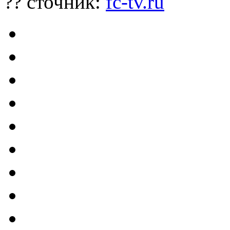
?? сточник:
fc-tv.ru