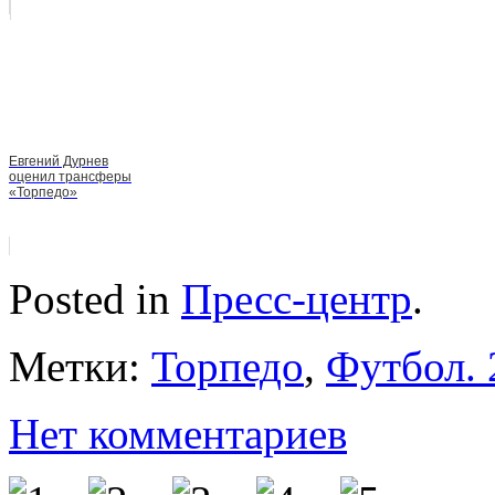
Евгений Дурнев
оценил трансферы
«Торпедо»
Posted in
Пресс-центр
.
Метки:
Торпедо
,
Футбол. 
Нет комментариев