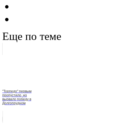
Еще по теме
"Торпедо" первым
пропустило, но
вырвало победу в
Долгопрудном