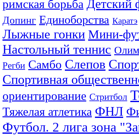
Детский 
римская борьба
Единоборства
Допинг
Каратэ
Лыжные гонки
Мини-фу
Настольный теннис
Олим
Слепов
Спор
Самбо
Регби
Спортивная общественн
Т
ориентирование
Стритбол
ФНЛ
Тяжелая атлетика
Фи
Футбол. 2 лига зона "З