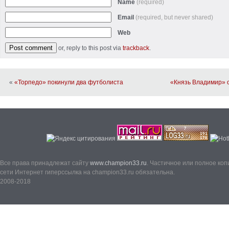
Name
(required)
Email
(required, but never shared)
Web
or, reply to this post via
trackback
.
«
«Торпедо» покинули два футболиста
«Князь Владимир» о
Все права принадлежат сайту
www.champion33.ru
. Частичное или полное ко
сети Интернет гиперссылка на champion33.ru обязательна.
2008-2018