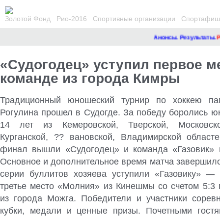
Золотой Фонд
Рио-2016
Спортивные организации
Спортафиша
Анонсы. Результаты.
Рем
«Судогодец» уступил первое м
команде из города Кимры
Традиционный юношеский турнир по хоккею па
Рогулина прошел в Судогде. За победу боролись ю
14 лет
из Кемеровской, Тверской, Московско
Курганской, ?? вановской, Владимирской област
финал вышли «Судогодец» и команда «Газовик» 
Основное и дополнительное время матча завершило
серии буллитов хозяева уступили «Газовику» — 
третье место «Молния» из Кинешмы со счетом 5:3 
из города Можга. Победители и участники сорев
кубки, медали и ценные призы. Почетными гост