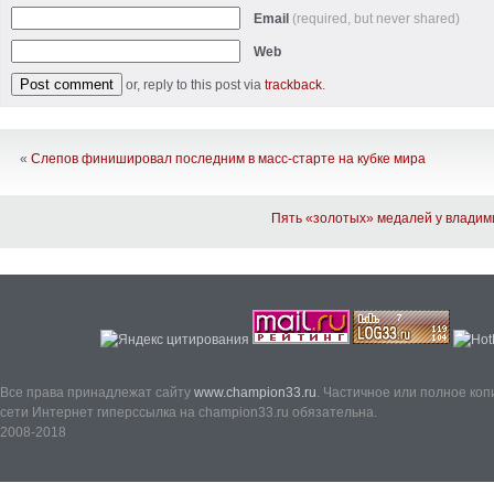
Email
(required, but never shared)
Web
or, reply to this post via
trackback
.
«
Слепов финишировал последним в масс-старте на кубке мира
Пять «золотых» медалей у владим
Все права принадлежат сайту
www.champion33.ru
. Частичное или полное ко
сети Интернет гиперссылка на champion33.ru обязательна.
2008-2018