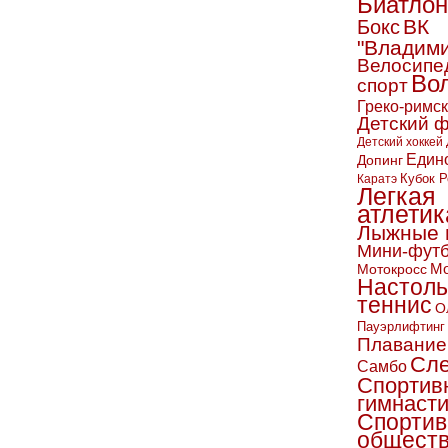
Биатлон
ВК
Бокс
"Владим
Велосипе
Во
спорт
Греко-римс
Детский 
Детский хоккей
Един
Допинг
Кубок Р
Каратэ
Легкая
атлетик
Лыжные 
Мини-фут
Мо
Мотокросс
Настол
теннис
О
Пауэрлифтинг
Плавание
Сл
Самбо
Спортив
гимнаст
Спортив
обществ