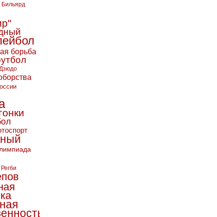
Бильярд
ир"
дный
лейбол
кая борьба
футбол
Дзюдо
оборства
оссии
а
гонки
бол
тоспорт
ьный
лимпиада
Регби
епов
ная
ика
ная
енность