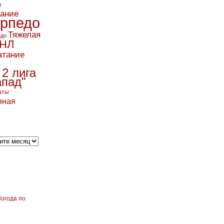
е
вание
рпедо
Тяжелая
ндо
НЛ
атание
 2 лига
апад"
аты
нная