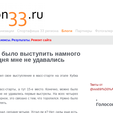
анизации
Спортафиша 33 региона
Блоги
Партнеры
Фотогалер
сы. Результаты.
Ремонт сайта
о было выступить намного
дня мне не удавались
л свое выступление в масс-старте на этапе Кубка
Твиты от
сс-старты, а тут 15-е место. Конечно, можно было
@vvs69/%D0
не не удавались первые выстрелы. На всех четырех
ное, это связано с тем, что торопился. Нужно было
лять.
Голосо
ал, сегодня четыре. Устал ли я? Нет, силы еще есть,