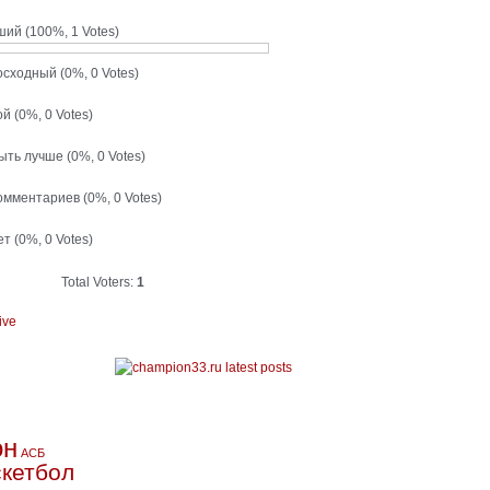
ший
(100%, 1 Votes)
осходный
(0%, 0 Votes)
ой
(0%, 0 Votes)
быть лучше
(0%, 0 Votes)
комментариев
(0%, 0 Votes)
ет
(0%, 0 Votes)
Total Voters:
1
ive
он
АСБ
кетбол