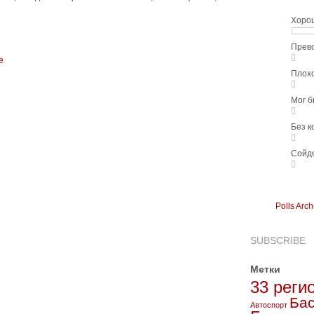
Хоро
Прев
Плох
Мог 
Без 
Сойд
Polls Arch
SUBSCRIBE
Метки
33 реги
Бас
Автоспорт