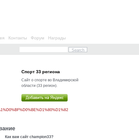
ея
Контакты
Форум
Награды
Спорт 33 региона
Сайт о спорте во Владимирской
области (33 регион).
%A1%D0%BF%D0%BE%D1%80%D1%82
вание
Как вам сайт champion33?