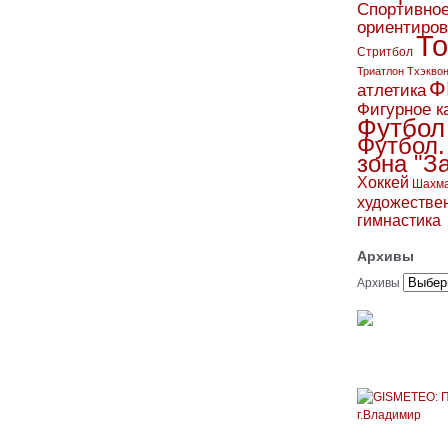
Спортивно
ориентиро
То
Стритбол
Триатлон
Тхэкво
Ф
атлетика
Фигурное к
Футбол
Футбол.
зона "З
Хоккей
Шахм
художестве
гимнастика
Архивы
Архивы