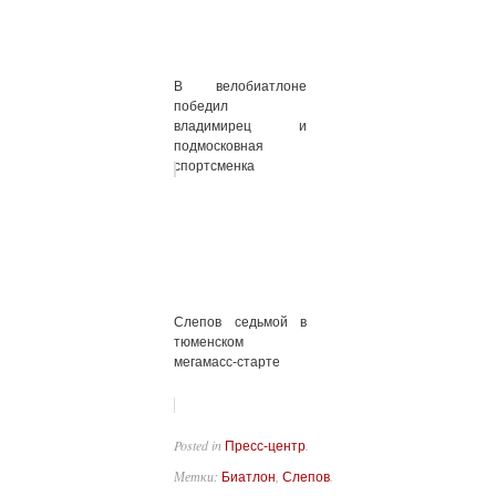
В велобиатлоне
победил
владимирец и
подмосковная
спортсменка
Слепов седьмой в
тюменском
мегамасс-старте
Posted in
.
Пресс-центр
Метки:
,
.
Биатлон
Слепов