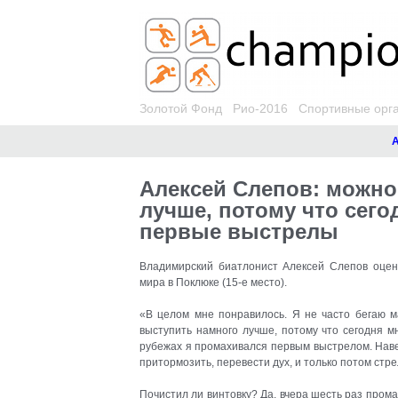
Золотой Фонд
Рио-2016
Спортивные орг
Анон
Алексей Слепов: можн
лучше, потому что сего
первые выстрелы
Владимирский биатлонист Алексей Слепов оцени
мира в Поклюке (15-е место)
.
«В целом мне понравилось. Я не часто бегаю ма
выступить намного лучше, потому что сегодня м
рубежах я промахивался первым выстрелом. Навер
притормозить, перевести дух, и только потом стре
Почистил ли винтовку? Да, вчера шесть раз промаз