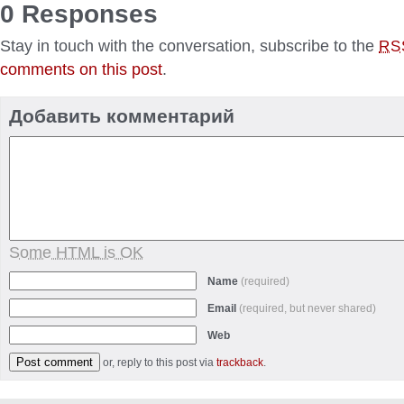
0 Responses
Stay in touch with the conversation, subscribe to the
RS
comments on this post
.
Добавить комментарий
Some HTML is OK
Name
(required)
Email
(required, but never shared)
Web
or, reply to this post via
trackback
.