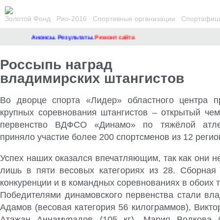
Золотой Фонд
Рио-2016
Спортивные организации
Спортафиша
Анонсы. Результаты.
Ремонт сайта
Россыпь наград
владимирских штангистов
Во дворце спорта «Лидер» областного центра п
крупных соревнования штангистов – открытый чем
первенство ВДФСО «Динамо» по тяжёлой атле
приняло участие более 200 спортсменов из 12 регио
Успех наших оказался впечатляющим, так как они н
лишь в пяти весовых категориях из 28. Сборная
конкуренции и в командных соревнованиях в обоих т
Победителями динамовского первенства стали вл
Адамов (весовая категория 56 килограммов), Виктор
Атажан Аннамурадов (105 кг), Мария Волкова (