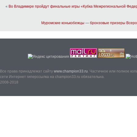
«
Во Владимире пройдут финальные игры «Кубка Межрегиональной Феде
Муромские конькобежцы — бронзовые призеры Всеро
Все права принадлежат сайту
www.champion33.ru
. Частичное или полное ко
сети Интернет гиперссылка на champion33.ru обязательна.
2008-2018