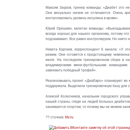
Максим Зауров, тренер команды: «Диабет это не
Они визуально ничем не отличаются. Очень кре
контролировать уровень инсулина в крови».
Юрий Орешкин, капитан команды: «Выкладываемс
всегда хорошо для нашего организма, потому что 
подскакивает. Все равно контролируем. Но никто 
Никита Каргаев, корреспондент 6 канала: «У эт
режим. Они готовятся к предстоящему чемпиона
июля. На последнем тренировочном сборе в на
владимирскими мини-футбольными командами.
завоевать победный трофей».
Реализовывать проект «ДиаЕвро» планируют во м
поддержала. Выделила тренировочную базу для сп
Алексей Колесников, начальник городского управ
нашей страны, глядя на людей больных диабетом 
занимаются спортом, то почему мы не можем заня
?? сточник:
6tv.ru