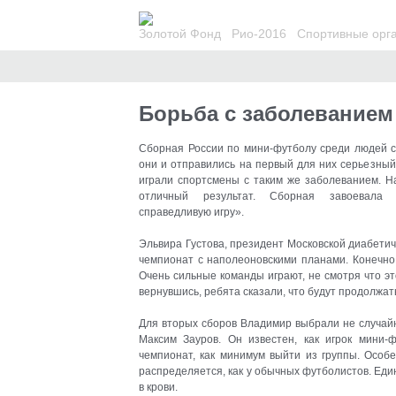
Золотой Фонд
Рио-2016
Спортивные орг
Борьба с заболевание
Сборная России по мини-футболу среди людей с
они и отправились на первый для них серьезный
играли спортсмены с таким же заболеванием
. 
отличный результат. Сборная завоевала
справедливую игру».
Эльвира Густова, президент Московской диабети
чемпионат с наполеоновскими планами. Конечно,
Очень сильные команды играют, не смотря что эт
вернувшись, ребята сказали, что будут продолжать
Для вторых сборов Владимир выбрали не случай
Максим Зауров. Он известен, как игрок мини-
чемпионат, как минимум выйти из группы. Особе
распределяется, как у обычных футболистов. Еди
в крови.