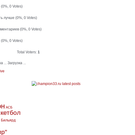
й
(0%, 0 Votes)
ть лучше
(0%, 0 Votes)
мментариев
(0%, 0 Votes)
т
(0%, 0 Votes)
Total Voters:
1
Загрузка ...
ive
он
АСБ
кетбол
Бильярд
ир"