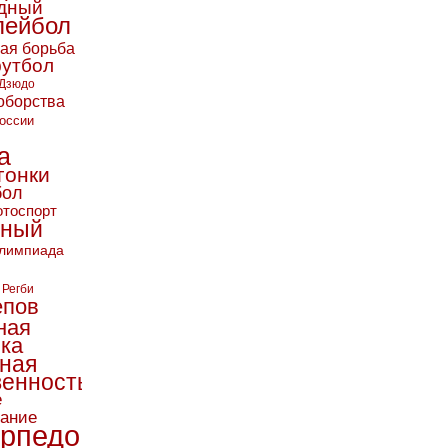
дный
лейбол
кая борьба
футбол
Дзюдо
оборства
оссии
а
гонки
бол
тоспорт
ьный
лимпиада
Регби
епов
ная
ика
ная
енность
е
вание
рпедо