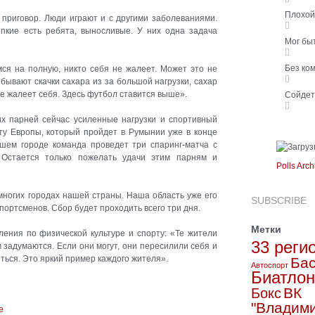
Плохо
 приговор. Люди играют и с другими заболеваниями.
пкие есть ребята, выносливые. У них одна задача
Мог бы
Без ко
я на полную, никто себя не жалеет. Может это не
бывают скачки сахара из за большой нагрузки, сахар
не жалеет себя. Здесь футбол ставится выше».
Сойде
их парней сейчас усиленные нагрузки и спортивный
ту Европы, который пройдет в Румынии уже в конце
шем городе команда проведет три спаринг-матча с
 Остается только пожелать удачи этим парням и
Polls Arch
ногих городах нашей страны. Наша область уже его
SUBSCRIBE
ортсменов. Сбор будет проходить всего три дня.
Метки
ления по физической культуре и спорту: «Те жители
33 реги
задумаются. Если они могут, они пересилили себя и
ться. Это яркий пример каждого жителя».
Бас
Автоспорт
Биатлон
ВК
Бокс
"Владим