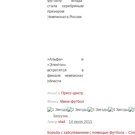
футзалу "Влада"
стала серебряным
призером
Чемпионата России
«Альфа» и
«Электон»
встретятся в
финале чемпионат
области
Posted in
.
Пресс-центр
Метки:
.
Мини-футбол
Загрузка...
Автор
–
vlad
14 июля 2015
Борьба с заболеванием с помощью футбола
–
Спо