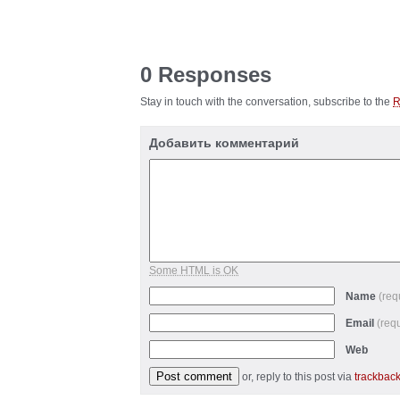
0 Responses
Stay in touch with the conversation, subscribe to the
Добавить комментарий
Some HTML is OK
Name
(req
Email
(req
Web
or, reply to this post via
trackbac