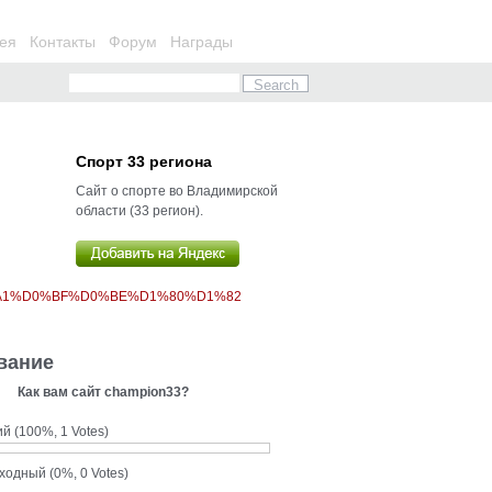
ея
Контакты
Форум
Награды
Спорт 33 региона
Сайт о спорте во Владимирской
области (33 регион).
%A1%D0%BF%D0%BE%D1%80%D1%82
вание
Как вам сайт champion33?
ий
(100%, 1 Votes)
сходный
(0%, 0 Votes)