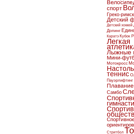
Велосипе
Во
спорт
Греко-римс
Детский 
Детский хоккей
Един
Допинг
Кубок Р
Каратэ
Легкая
атлетик
Лыжные 
Мини-фут
Мо
Мотокросс
Настол
теннис
О
Пауэрлифтинг
Плавание
Сл
Самбо
Спортив
гимнаст
Спортив
обществ
Спортивно
ориентиро
То
Стритбол