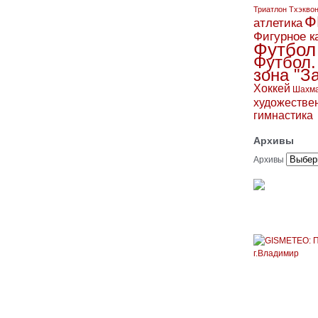
Триатлон
Тхэкво
Ф
атлетика
Фигурное к
Футбол
Футбол.
зона "З
Хоккей
Шахм
художестве
гимнастика
Архивы
Архивы