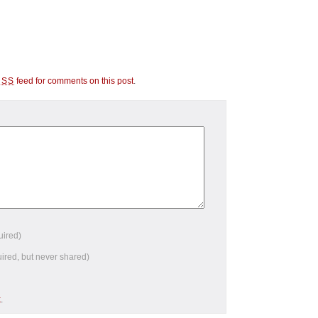
feed for comments on this post
.
RSS
uired)
uired, but never shared)
k
.