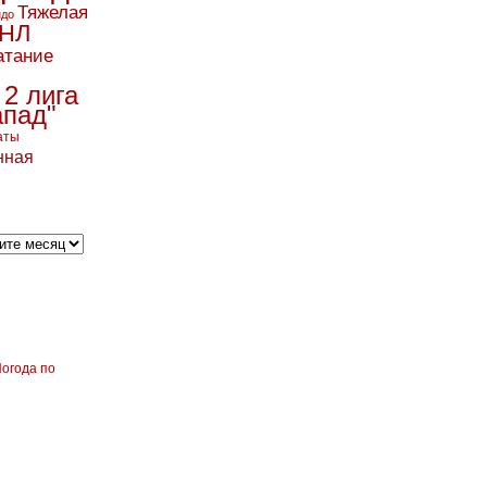
Тяжелая
ндо
НЛ
атание
 2 лига
апад"
аты
нная