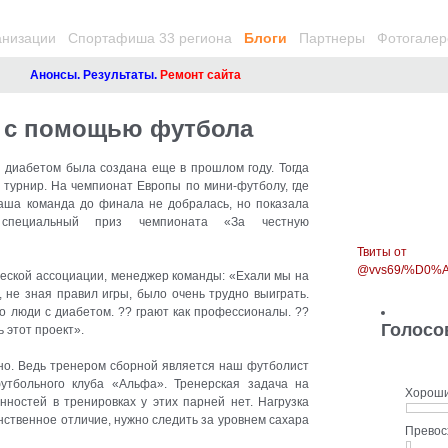
анизации
Спортафиша 33 региона
Блоги
Партнеры
Фотогалер
Анонсы. Результаты.
Ремонт сайта
м с помощью футбола
 диабетом была создана еще в прошлом году. Тогда
 турнир. На чемпионат Европы по мини-футболу, где
Наша команда до финала не добралась, но показала
 специальный приз чемпионата «За честную
Твиты от
@vvs69/%D0
ческой ассоциации, менеджер команды: «Ехали мы на
 не зная правил игры, было очень трудно выиграть.
о люди с диабетом. ?? грают как профессионалы. ??
Голосо
 этот проект».
но. Ведь тренером сборной является наш футболист
футбольного клуба «Альфа». Тренерская задача на
Хорош
нностей в тренировках у этих парней нет. Нагрузка
нственное отличие, нужно следить за уровнем сахара
Прево