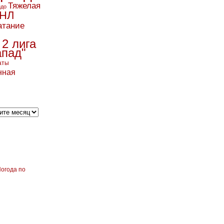
Тяжелая
ндо
НЛ
атание
 2 лига
апад"
аты
нная