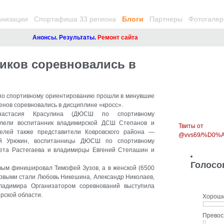
анизации
Спортафиша 33 региона
Блоги
Партнеры
Фотогалер
Анонсы. Результаты.
Ремонт сайта
иков соревновались в
по спортивному ориентированию прошли в минувшие
енов соревновались в дисциплине «кросс»
.
астасия Красулина (ДЮСШ по спортивному
олели воспитанник владимирской ДСШ Степанов и
Твиты от
елей также представители Ковровского района —
@vvs69/%D0
ай Урюкин, воспитанницы ДЮСШ по спортивному
ета Растегаева и владимирцы Евгений Степашин и
Голосо
вым финишировал Тимофей Зузов, а в женской (6500
рвыми стали Любовь Никешина, Александр Николаев,
ладимира Организатором соревнований выступила
рской области.
Хорош
Прево