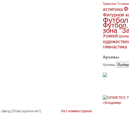
Триатлон
Тхэкво
Ф
атлетика
Фигурное к
Футбол
Футбол.
зона "З
Хоккей
Шахм
художестве
гимнастика
Архивы
Архивы
(Пока оценок нет)
Нет комментариев