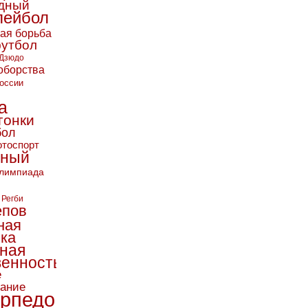
дный
лейбол
кая борьба
футбол
Дзюдо
оборства
оссии
а
гонки
бол
тоспорт
ьный
лимпиада
Регби
епов
ная
ика
ная
енность
е
вание
рпедо