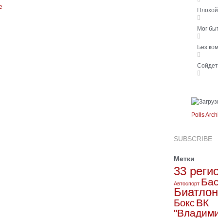
Плохо
Мог бы
Без ко
Сойде
Polls Arch
SUBSCRIBE
Метки
33 реги
Бас
Автоспорт
Биатлон
ВК
Бокс
"Владим