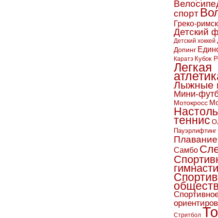
Велосипе
Во
спорт
Греко-римс
Детский 
Детский хоккей
Един
Допинг
Кубок Р
Каратэ
Легкая
атлетик
Лыжные 
Мини-фут
Мо
Мотокросс
Настол
теннис
О
Пауэрлифтинг
Плавание
Сл
Самбо
Спортив
гимнаст
Спортив
обществ
Спортивно
ориентиро
То
Стритбол