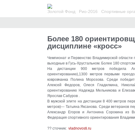
Золотой Фонд
Рио-2016
Спортивные орг
Более 180 ориентировщ
дисциплине «кросс»
Чемпионат и Первенство Владимирской области 
выходные в Гусь-Хрустальном. Более 180 спортсм
На дистанции 900 метров победила Ан
ориентированию),1300 метров первыми преод
ковровчанка Полина Морозова. Среди победит
Алексей Федоров, Олеся Гладилкина, Никол
ориентированию Надежда Мельникова и Елизав
Ярослав Сабуров .
В мужской элите на дистанции 8 400 метров пер
метров)— Татьяна Яксанова. Среди ветеранов пе
Александр Егоров и Антонина Сорокина из В
Федерация спортивного ориентирования Владими
?? сточник:
vladnovosti.ru