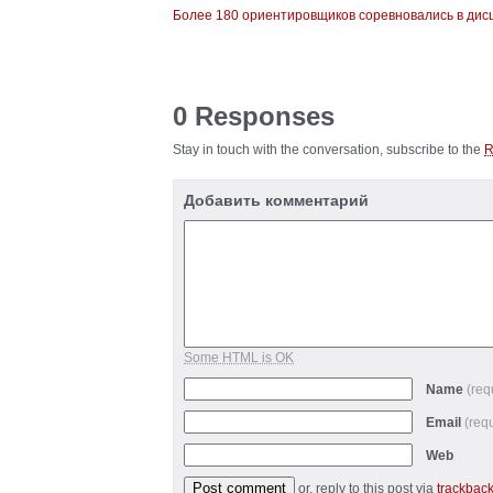
Более 180 ориентировщиков соревновались в дис
0 Responses
Stay in touch with the conversation, subscribe to the
Добавить комментарий
Some HTML is OK
Name
(req
Email
(req
Web
or, reply to this post via
trackbac