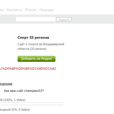
ея
Контакты
Форум
Награды
Спорт 33 региона
Сайт о спорте во Владимирской
области (33 регион).
%A1%D0%BF%D0%BE%D1%80%D1%82
вание
Как вам сайт champion33?
ий
(100%, 1 Votes)
сходный
(0%, 0 Votes)