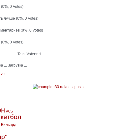
й
(0%, 0 Votes)
ть лучше
(0%, 0 Votes)
мментариев
(0%, 0 Votes)
т
(0%, 0 Votes)
Total Voters:
1
Загрузка ...
ive
он
АСБ
кетбол
Бильярд
ир"