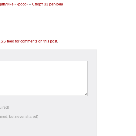
циплине «кросс»
–
Спорт 33 региона
feed for comments on this post
.
RSS
uired)
uired, but never shared)
k
.