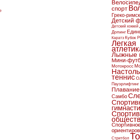
Велосипе
Во
спорт
Греко-римс
Детский 
Детский хоккей
Един
Допинг
Кубок Р
Каратэ
Легкая
атлетик
Лыжные 
Мини-фут
Мо
Мотокросс
Настол
теннис
О
Пауэрлифтинг
Плавание
Сл
Самбо
Спортив
гимнаст
Спортив
обществ
Спортивно
ориентиро
То
Стритбол