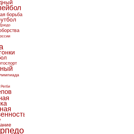
дный
лейбол
кая борьба
футбол
Дзюдо
оборства
оссии
а
гонки
бол
тоспорт
ьный
лимпиада
Регби
епов
ная
ика
ная
енность
е
вание
рпедо