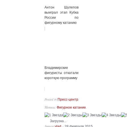
Антон Шулепов
выиграл этап Кубка
России по
фигурному катанию
Владимирские
фигуристы откатали
короткую программу
Posted in
.
Пресс-центр
Метки:
.
Фигурное катание
Загрузка...
Автор
–
vlad
28 февраля 2015