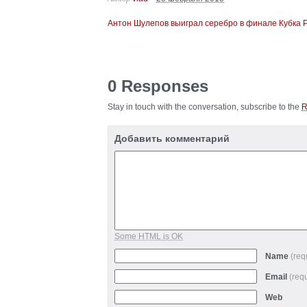
Антон Шулепов выиграл серебро в финале Кубка 
0 Responses
Stay in touch with the conversation, subscribe to the
Добавить комментарий
Some HTML is OK
Name
(req
Email
(req
Web