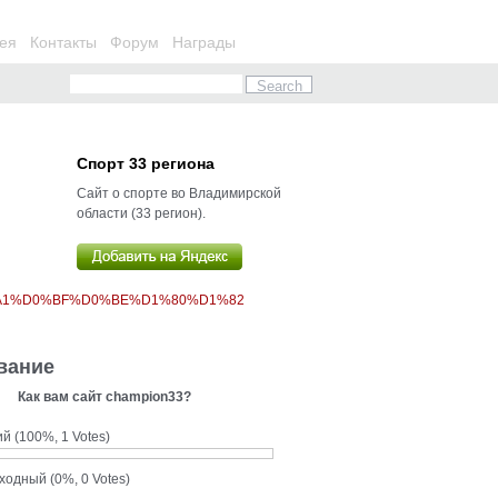
ея
Контакты
Форум
Награды
Спорт 33 региона
Сайт о спорте во Владимирской
области (33 регион).
%A1%D0%BF%D0%BE%D1%80%D1%82
вание
Как вам сайт champion33?
ий
(100%, 1 Votes)
сходный
(0%, 0 Votes)