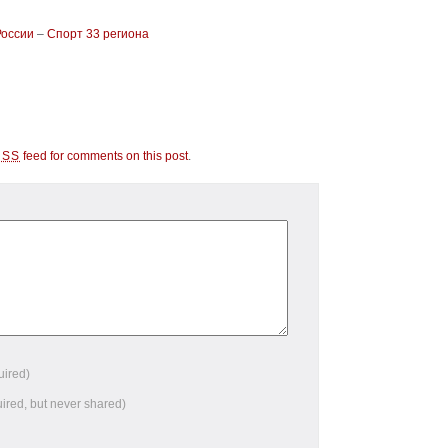
России
–
Спорт 33 региона
feed for comments on this post
.
RSS
uired)
uired, but never shared)