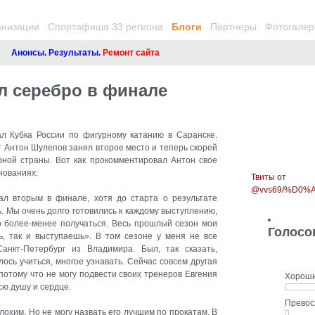
анизации
Спортафиша 33 региона
Блоги
Партнеры
Фотогалер
Анонсы. Результаты.
Ремонт сайта
л серебро в финале
л Кубка России по фигурному катанию в Саранске.
 Антон Шулепов занял второе место и теперь скорей
орной страны. Вот как прокомментировал Антон свое
внованиях
:
Твиты от
@vvs69/%D0
ал вторым в финале, хотя до старта о результате
. Мы очень долго готовились к каждому выступлению,
ло более-менее получаться. Весь прошлый сезон мои
Голосо
, так и выступаешь». В том сезоне у меня не все
анкт-Петербург из Владимира. Был, так сказать,
ось учиться, многое узнавать. Сейчас совсем другая
 потому что не могу подвести своих тренеров Евгения
Хорош
сю душу и сердце.
Прево
охим. Но не могу назвать его лучшим по прокатам. В