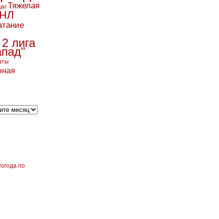
Тяжелая
ндо
НЛ
атание
 2 лига
апад"
аты
нная