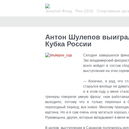
Золотой Фонд
Рио-2016
Спортивные орг
Антон Шулепов выигра
Кубка России
Сегодня завершился фина
Экс-владимирский фигурист
всего войдет в состав сб
выступление на этих соре
— Конечно, я рад, что ст
старался вообще не думать
и в этом году у меня ста
тренеры говорили умную фразу: «как работаешь
выходило, потому что я только переехал в С
переходный период, все новое. Многому приходил
картина. Но и я сам очень хочу кататься хорошо,
Рукавицына, других, которые вкладывают в меня в
В целом, выступление в Саранске получилось непл