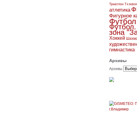
Триатлон
Тхэкво
Ф
атлетика
Фигурное к
Футбол
Футбол.
зона "З
Хоккей
Шахм
художестве
гимнастика
Архивы
Архивы