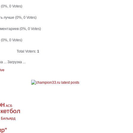
й
(0%, 0 Votes)
ть лучше
(0%, 0 Votes)
мментариев
(0%, 0 Votes)
т
(0%, 0 Votes)
Total Voters:
1
Загрузка ...
ive
он
АСБ
кетбол
Бильярд
ир"