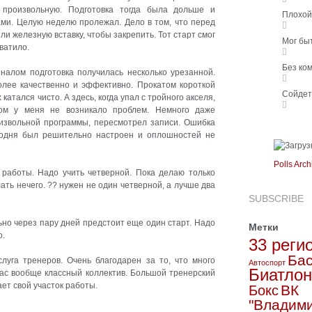
произвольную. Подготовка тогда была дольше и
Плохо
ами. Целую неделю пролежал. Дело в том, что перед
и железную вставку, чтобы закрепить. Тот старт смог
Мог бы
хватило.
Без ко
иналом подготовка получилась несколько урезанной.
олее качественно и эффективно. Прокатом короткой
Сойде
атался чисто. А здесь, когда упал с тройного акселя,
ом у меня не возникало проблем. Немного даже
оизвольной программы, пересмотрел записи. Ошибка
егодня был решительно настроен и оплошностей не
Polls Arch
 работы. Надо учить четверной. Пока делаю только
ать нечего. ?? нужен не один четверной, а лучше два
SUBSCRIBE
ьно через пару дней предстоит еще один старт. Надо
Метки
о.
33 реги
Бас
луга тренеров. Очень благодарен за то, что много
Автоспорт
Биатлон
нас вообще классный коллектив. Большой тренерский
ет свой участок работы.
ВК
Бокс
"Владим