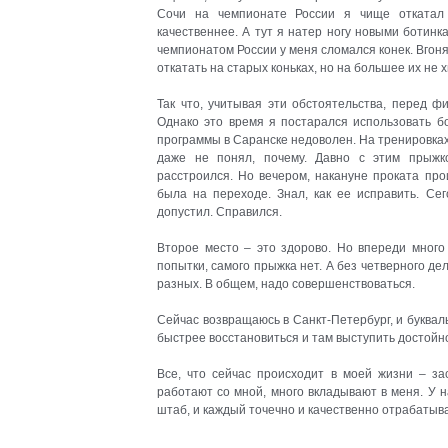
Сочи на чемпионате России я чище откатал 
качественнее. А тут я натер ногу новыми ботинк
чемпионатом России у меня сломался конек. Вгонял
откатать на старых коньках, но на большее их не 
Так что, учитывая эти обстоятельства, перед ф
Однако это время я постарался использовать б
программы в Саранске недоволен. На тренировках к
даже не понял, почему. Давно с этим прыжк
расстроился. Но вечером, накануне проката пр
была на переходе. Знал, как ее исправить. С
допустил. Справился.
Второе место – это здорово. Но впереди много
попытки, самого прыжка нет. А без четверного дел
разных. В общем, надо совершенствоваться.
Сейчас возвращаюсь в Санкт-Петербург, и буквал
быстрее восстановиться и там выступить достойн
Все, что сейчас происходит в моей жизни – зас
работают со мной, много вкладывают в меня. У 
штаб, и каждый точечно и качественно отрабатыва