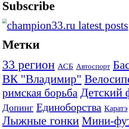
Subscribe
Метки
33 регион
Ба
АСБ
Автоспорт
ВК "Владимир"
Велосип
Детский 
римская борьба
Единоборства
Допинг
Каратэ
Лыжные гонки
Мини-фу