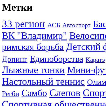
Метки
33 регион
Ба
АСБ
Автоспорт
ВК "Владимир"
Велосип
Детский 
римская борьба
Единоборства
Допинг
Каратэ
Лыжные гонки
Мини-фу
Настольный теннис
Олим
Слепов
Спор
Самбо
Регби
Спортивная общественн