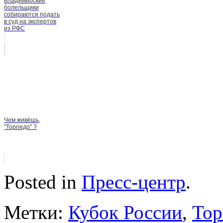
Владимирские
болельщики
собираются подать
в суд на экспертов
из РФС
Чем живёшь,
"Торпедо" ?
Posted in
Пресс-центр
.
Метки:
Кубок России
,
Тор