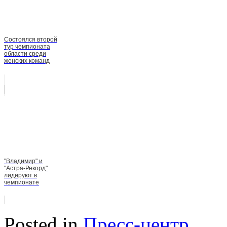
Состоялся второй
тур чемпионата
области среди
женских команд
"Владимир" и
"Астра-Рекорд"
лидируют в
чемпионате
Posted in
Пресс-центр
.