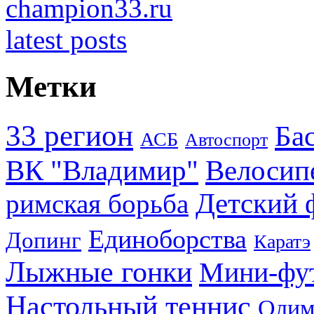
Метки
33 регион
Ба
АСБ
Автоспорт
ВК "Владимир"
Велосип
Детский 
римская борьба
Единоборства
Допинг
Каратэ
Лыжные гонки
Мини-фу
Настольный теннис
Олим