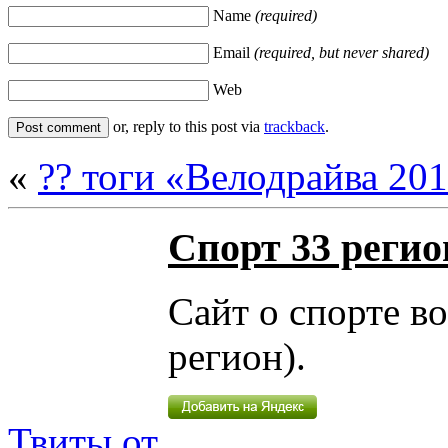
Name
(required)
Email
(required, but never shared)
Web
or, reply to this post via
trackback
.
«
?? тоги «Велодрайва 20
Спорт 33 регио
Сайт о спорте в
регион).
Твиты от