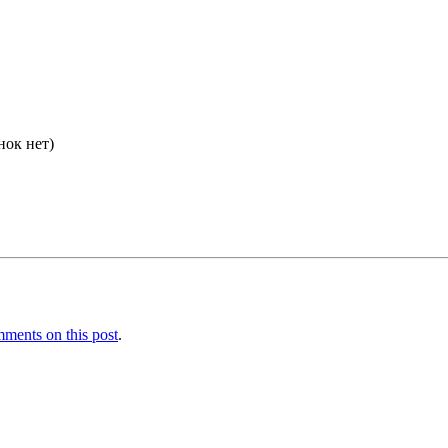
нок нет)
ments on this post
.