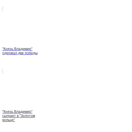
"Князь Владимир"
одержал две победы
"Князь Владимир"
сыграет в "Золотом
кольце"