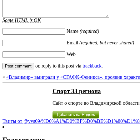
Some HTML is OK
Name
(required)
Email
(required, but never shared)
Web
or, reply to this post via
trackback
.
«
«Владимир» выиграли у «СГАФК-Феникса», проявив характ
Спорт 33 региона
Сайт о спорте во Владимирской области 
Твиты от @vvs69/%D0%A1%D0%BF%D0%BE%D1%80%D1%8