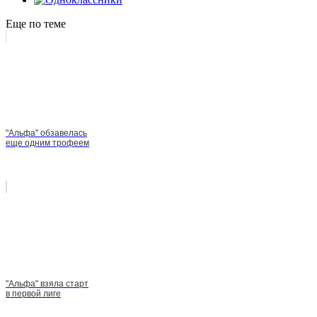
Еще по теме
"Альфа" обзавелась
еще одним трофеем
"Альфа" взяла старт
в первой лиге