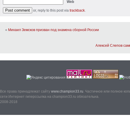
Web
or, reply to this post via
trackback
.
«
Михаил Земсков призван под знамена сборной России
Алексей Слепов сам
Все права принадлежат сайту
www.champion33.ru
. Частичное или полное ко
сети Интернет гиперссылка на champion33.ru обязательна.
2008-2018