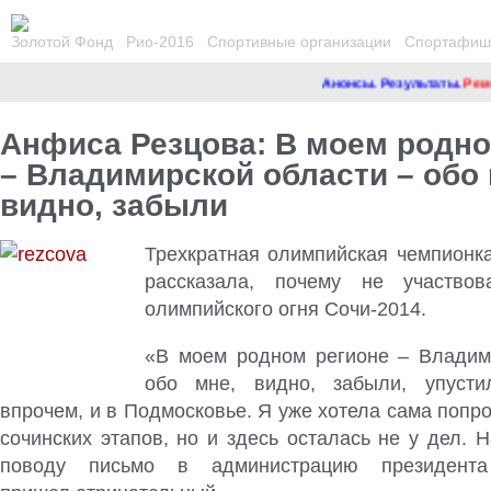
Золотой Фонд
Рио-2016
Спортивные организации
Спортафиша
Анонсы. Результаты.
Ремонт
Анфиса Резцова: В моем родно
– Владимирской области – обо 
видно, забыли
Трехкратная олимпийская чемпионк
рассказала, почему не участво
олимпийского огня Сочи-2014
.
«В моем родном регионе – Владим
обо мне, видно, забыли, упусти
впрочем, и в Подмосковье. Я уже хотела сама попро
сочинских этапов, но и здесь осталась не у дел. 
поводу письмо в администрацию президента