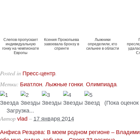
Слепов пропускает
Ксения Прокопьева
Лыжники
индивидуальную
завоевала бронзу в
определили, кто
пресле
гонку на чемпионате
спринте
сильнее в области
удала
Европы
С
Posted in
.
Пресс-центр
Метки:
,
,
.
Биатлон
Лыжные гонки
Олимпиада
(Пока оценок 
Загрузка...
Автор
–
vlad
17 января 2014
Анфиса Резцова: В моем родном регионе – Владими
обо мне, видно, забыли
–
Спорт 33 региона