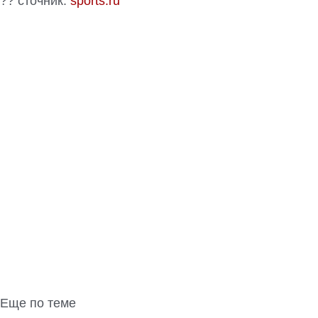
?? сточник:
sports.ru
Еще по теме