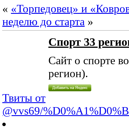
«
«Торпедовец» и «Ковров
неделю до старта
»
Спорт 33 регио
Сайт о спорте в
регион).
Твиты от
@vvs69/%D0%A1%D0%