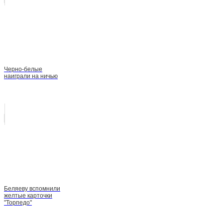
Черно-белые
наиграли на ничью
Беляеву вспомнили
желтые карточки
"Торпедо"