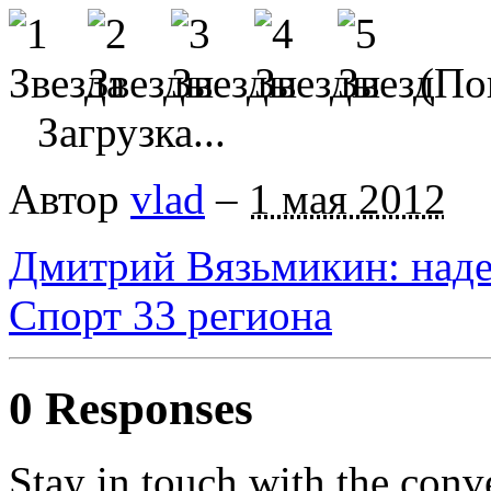
(Пок
Загрузка...
Автор
vlad
–
1 мая 2012
Дмитрий Вязьмикин: наде
Спорт 33 региона
0 Responses
Stay in touch with the conv