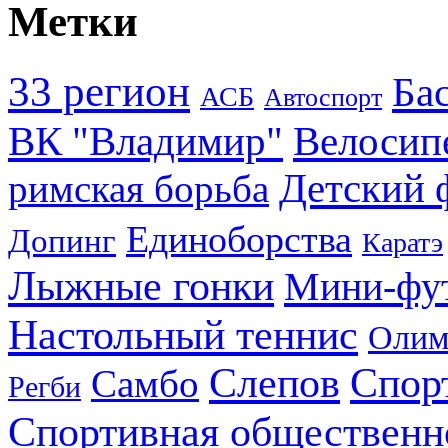
Метки
33 регион
Ба
АСБ
Автоспорт
ВК "Владимир"
Велосип
Детский 
римская борьба
Единоборства
Допинг
Каратэ
Лыжные гонки
Мини-фу
Настольный теннис
Олим
Слепов
Спор
Самбо
Регби
Спортивная общественн