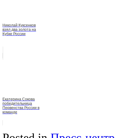
Николай Куксенков
взял два золота на
Кубке России
Екатерина Сокова
победительница
Первенства России в
команде
Posted in
Пресс-центр
.