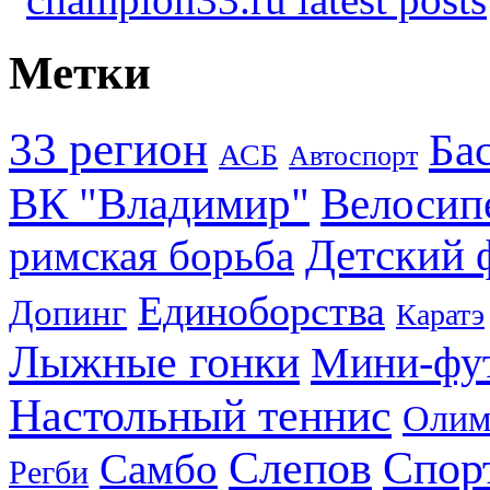
Метки
33 регион
Ба
АСБ
Автоспорт
ВК "Владимир"
Велосип
Детский 
римская борьба
Единоборства
Допинг
Каратэ
Лыжные гонки
Мини-фу
Настольный теннис
Олим
Слепов
Спор
Самбо
Регби