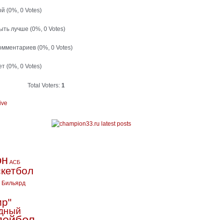
ой
(0%, 0 Votes)
быть лучше
(0%, 0 Votes)
комментариев
(0%, 0 Votes)
ет
(0%, 0 Votes)
Total Voters:
1
ive
он
АСБ
кетбол
Бильярд
ир"
дный