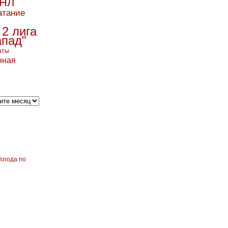
НЛ
атание
 2 лига
апад"
аты
нная