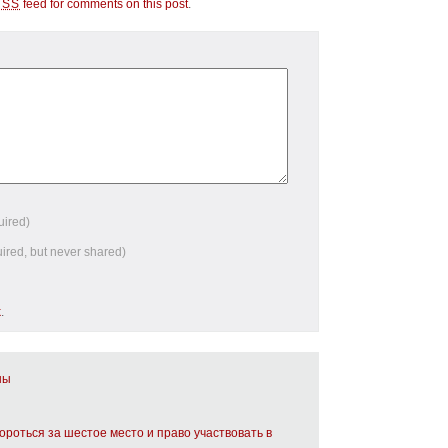
feed for comments on this post
.
RSS
uired)
uired, but never shared)
k
.
ны
ороться за шестое место и право участвовать в