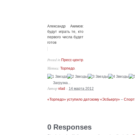
Александр Акимов:
будут играть те, кто
первого числа будет
готов
Posted in
.
Пресс-центр
Метки:
.
Торпедо
Загрузка...
Автор
–
vlad
14 марта 2012
«Торпедо» уступило датскому «Эсбьергу»
–
Спорт
0 Responses