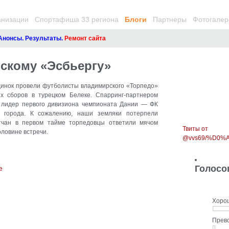
анизации
Спортафиша 33 региона
Блоги
Партнеры
Фотогалер
нсы. Результаты.
Ремонт сайта
тскому «Эсбьергу»
инок провели футболисты владимирского «Торпедо»
ых сборов в турецком Белеке. Спарринг-партнером
 лидер первого дивизиона чемпионата Дании
— ФК
о города. К сожалению, наши земляки потерпели
тчан в первом тайме торпедовцы ответили мячом
Твиты от
оловине встречи.
@vvs69/%D0
Голосо
Хоро
Прев