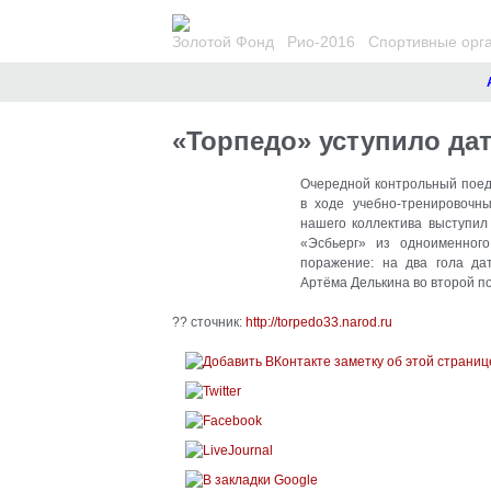
Золотой Фонд
Рио-2016
Спортивные орг
Ано
«Торпедо» уступило да
Очередной контрольный поед
в ходе учебно-тренировочн
нашего коллектива выступил
«Эсбьерг» из одноименног
поражение: на два гола да
Артёма Делькина во второй п
?? сточник:
http://torpedo33.narod.ru