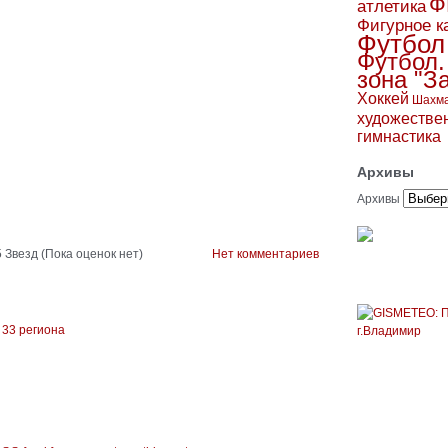
Ф
атлетика
Фигурное к
Футбол
Футбол.
зона "З
Хоккей
Шахм
художестве
гимнастика
Архивы
Архивы
(Пока оценок нет)
Нет комментариев
 33 региона