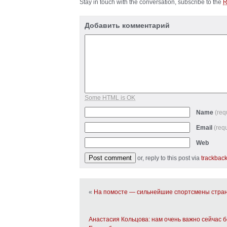
Stay in touch with the conversation, subscribe to the
Добавить комментарий
Some HTML is OK
Name
(req
Email
(req
Web
or, reply to this post via
trackbac
«
На помосте — сильнейшие спортсмены стра
Анастасия Кольцова: нам очень важно сейчас б