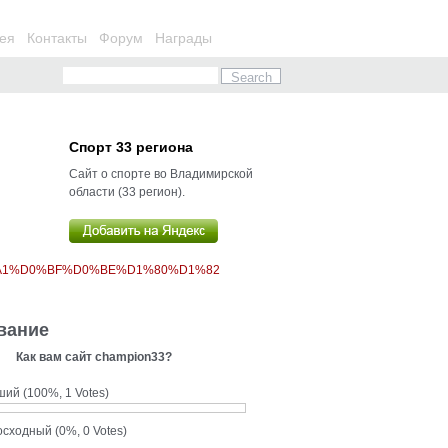
ея
Контакты
Форум
Награды
Спорт 33 региона
Сайт о спорте во Владимирской
области (33 регион).
%A1%D0%BF%D0%BE%D1%80%D1%82
вание
Как вам сайт champion33?
ший
(100%, 1 Votes)
осходный
(0%, 0 Votes)