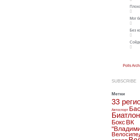
Плох
Мог 
Без 
Сойд
Polls Arch
SUBSCRIBE
Метки
33 реги
Бас
Автоспорт
Биатлон
ВК
Бокс
"Владим
Велосипе