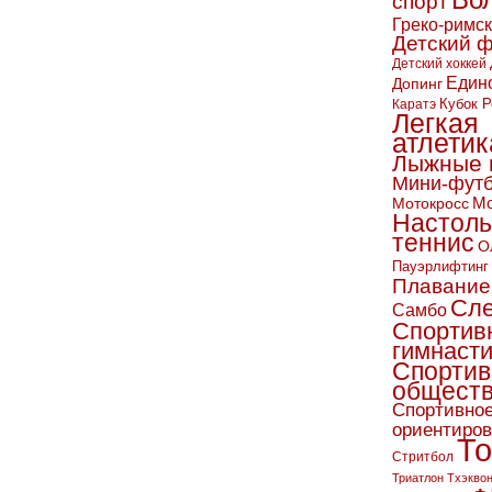
Во
спорт
Греко-римс
Детский 
Детский хоккей
Един
Допинг
Кубок Р
Каратэ
Легкая
атлетик
Лыжные 
Мини-фут
Мо
Мотокросс
Настол
теннис
О
Пауэрлифтинг
Плавание
Сл
Самбо
Спортив
гимнаст
Спортив
обществ
Спортивно
ориентиро
То
Стритбол
Триатлон
Тхэкво