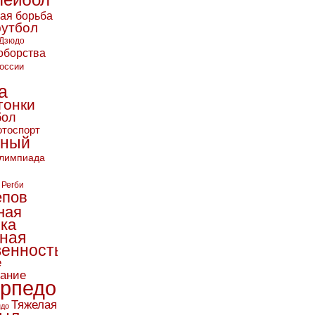
лейбол
кая борьба
футбол
Дзюдо
оборства
оссии
а
гонки
бол
тоспорт
ьный
лимпиада
Регби
епов
ная
ика
ная
енность
е
вание
рпедо
Тяжелая
ндо