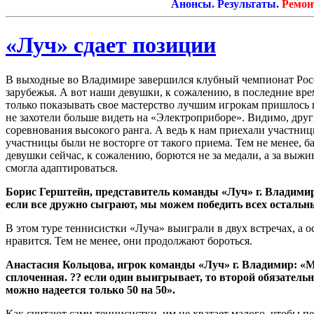
Анонсы. Результаты.
Ремонт са
«Луч» сдает позиции
В выходные во Владимире завершился клубный чемпионат Росс
зарубежья. А вот наши девушки, к сожалению, в последние вре
только показывать свое мастерство лучшим игрокам пришлось 
не захотели больше видеть на «Электроприборе». Видимо, дру
соревнования высокого ранга. А ведь к нам приехали участниц
участницы были не восторге от такого приема. Тем не менее,
девушки сейчас, к сожалению, борются не за медали, а за выж
смогла адаптироваться.
Борис Герштейн, представитель команды «Луч» г. Владимир:
если все дружно сыграют, мы можем победить всех остальн
В этом туре теннисистки «Луча» выиграли в двух встречах, а 
нравится. Тем не менее, они продолжают бороться.
Анастасия Кольцова, игрок команды «Луч» г. Владимир: «М
сплоченная. ?? если один выигрывает, то второй обязательн
можно надеется только 50 на 50».
Как считают сами теннисистки, им не хватает малого, чтобы п