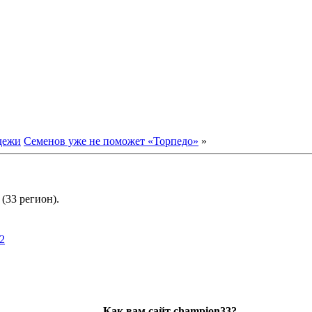
дежи
Семенов уже не поможет «Торпедо»
»
(33 регион).
2
Как вам сайт champion33?