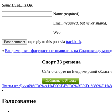
Some HTML is OK
Name
(required)
Email
(required, but never shared)
Web
or, reply to this post via
trackback
.
«
Владимирские фигуристы отправились на Спартакиаду моло
Спорт 33 региона
Сайт о спорте во Владимирской области 
Твиты от @vvs69/%D0%A1%D0%BF%D0%BE%D1%80%D1%8
Голосование