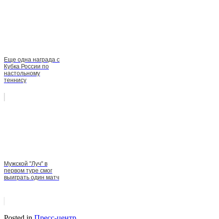
Еще одна награда с
Кубка России по
настольному
теннису
Мужской "Луч" в
первом туре смог
выиграть один матч
Posted in
Пресс-центр
.