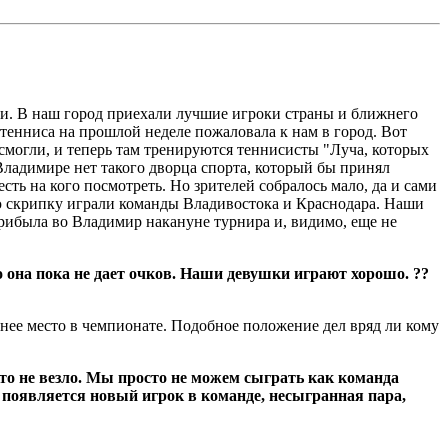
и. В наш город приехали лучшие игроки страны и ближнего
 тенниса на прошлой неделе пожаловала к нам в город
. Вот
смогли, и теперь там тренируются теннисисты "Луча, которых
ладимире нет такого дворца спорта, который бы принял
ь на кого посмотреть. Но зрителей собралось мало, да и сами
ую скрипку играли команды Владивостока и Краснодара. Наши
прибыла во Владимир накануне турнира и, видимо, еще не
 она пока не дает очков. Наши девушки играют хорошо. ??
днее место в чемпионате. Подобное положение дел вряд ли кому
-то
не везло. Мы просто не можем сыграть как команда
да появляется новый игрок в команде, несыгранная пара,