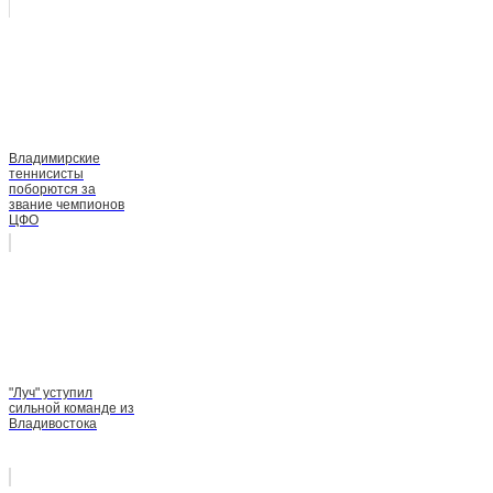
Владимирские
теннисисты
поборются за
звание чемпионов
ЦФО
"Луч" уступил
сильной команде из
Владивостока