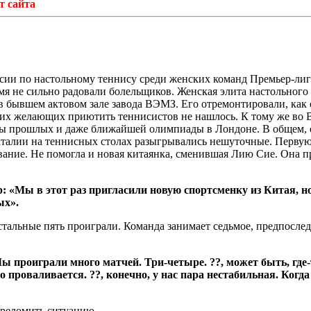
йта
ии по настольному теннису среди женских команд Премьер-лиг
мя не сильно радовали болельщиков. Женская элита настольного
в бывшем актовом зале завода ВЭМЗ. Его отремонтировали, как 
гих желающих приютить теннисистов не нашлось. К тому же во В
ы прошлых и даже ближайшей олимпиады в Лондоне. В общем, ест
 баталии на теннисных столах разыгрывались нешуточные. Перв
ивание. Не помогла и новая китаянка, сменившая Лию Сие. Она 
 «Мы в этот раз пригласили новую спортсменку из Китая, но
ых».
остальные пять проиграли. Команда занимает седьмое, предпосле
ы проиграли много матчей. Три-четыре. ??, может быть,
где
о проваливается. ??, конечно, у нас пара нестабильная. Ког
ереломить ситуацию.