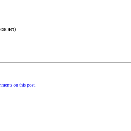
нок нет)
ments on this post
.